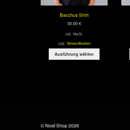
Bacchus Shirt
30,00
€
inkl. MwSt.
zzgl.
Versandkosten
Dieses
Ausführung wählen
Produkt
weist
mehrere
Varianten
auf.
Die
Optionen
können
auf
der
Produktseite
© Noaf Shop 2026
gewählt