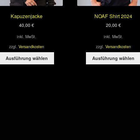
Kapuzenjacke
NOAF Shirt 2024
40,00
€
20,00
€
inkl. MwSt.
inkl. MwSt.
zzgl.
Versandkosten
zzgl.
Versandkosten
Dieses
Ausführung wählen
Ausführung wählen
Produkt
weist
mehrere
Varianten
auf.
Die
Optionen
können
auf
der
Produktseite
gewählt