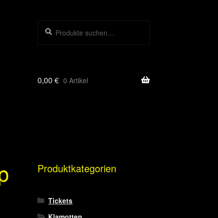
Suche
Suchen
nach:
0,00
€
0 Artikel
p
Produktkategorien
Tickets
Klamotten