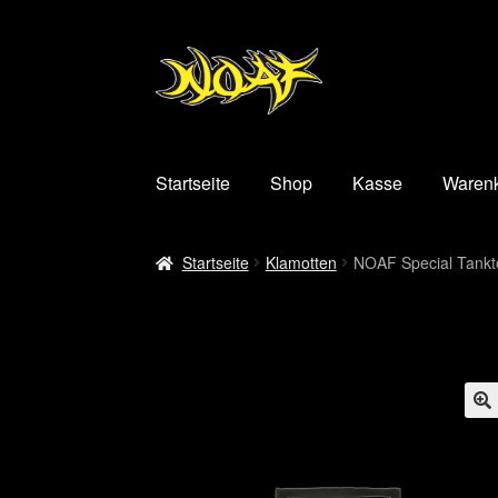
Zur
Zum
Navigation
Inhalt
springen
springen
Startseite
Shop
Kasse
Waren
Startseite
Klamotten
NOAF Special Tankt
🔍