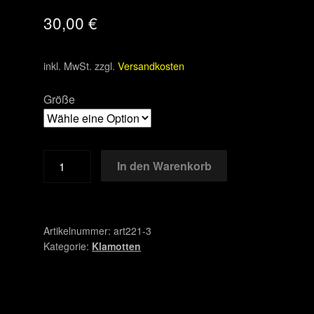
30,00
€
inkl. MwSt.
zzgl.
Versandkosten
Größe
NOAF
In den Warenkorb
Special
Tanktop
2023
Menge
Artikelnummer:
art221-3
Kategorie:
Klamotten