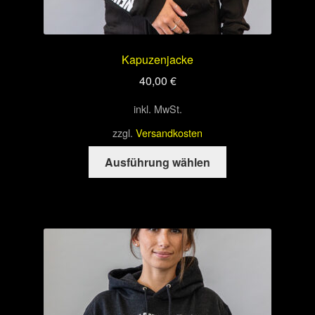
Kapuzenjacke
40,00
€
inkl. MwSt.
zzgl.
Versandkosten
Dieses
Ausführung wählen
Produkt
weist
mehrere
Varianten
auf.
Die
Optionen
können
auf