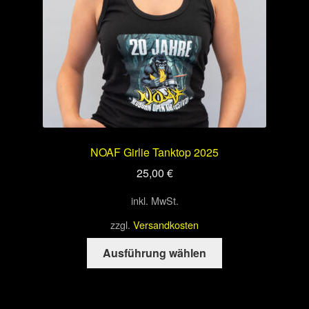
der
Produktseite
gewählt
werden
NOAF Girlie Tanktop 2025
25,00
€
inkl. MwSt.
zzgl.
Versandkosten
Dieses
Ausführung wählen
Produkt
weist
mehrere