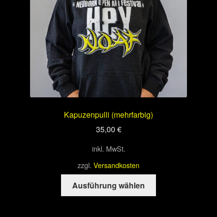
der
Produktseite
gewählt
werden
Kapuzenpulli (mehrfarbig)
35,00
€
inkl. MwSt.
zzgl.
Versandkosten
Dieses
Ausführung wählen
Produkt
weist
mehrere