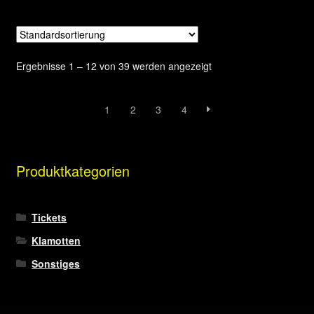
mehrere
Varianten
auf.
Die
Ergebnisse 1 – 12 von 39 werden angezeigt
Optionen
können
auf
1
2
3
4
der
Produktseite
gewählt
Produktkategorien
werden
Tickets
Klamotten
Sonstiges