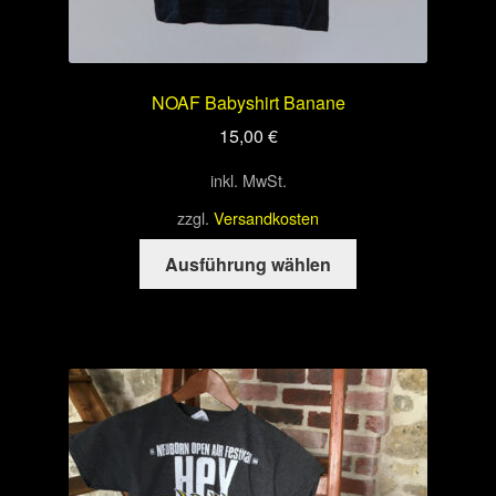
NOAF Babyshirt Banane
15,00
€
inkl. MwSt.
zzgl.
Versandkosten
Dieses
Ausführung wählen
Produkt
weist
mehrere
Varianten
auf.
Die
Optionen
können