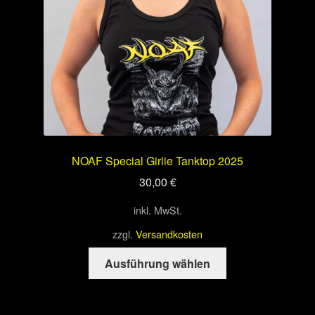
der
Produktseite
gewählt
werden
NOAF Special Girlie Tanktop 2025
30,00
€
inkl. MwSt.
zzgl.
Versandkosten
Dieses
Ausführung wählen
Produkt
weist
mehrere