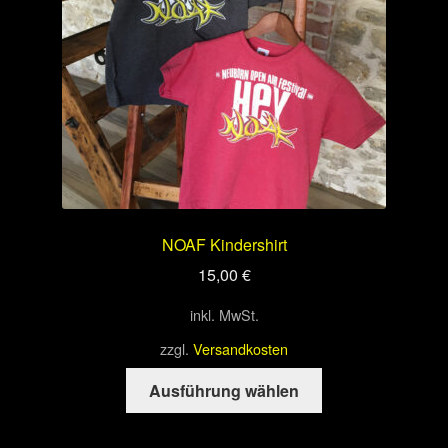
auf
der
Produktseite
gewählt
werden
NOAF Kindershirt
15,00
€
inkl. MwSt.
zzgl.
Versandkosten
Dieses
Ausführung wählen
Produkt
weist