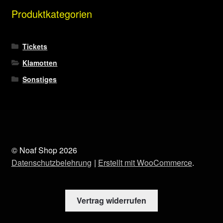
Die
Produktkategorien
Optionen
können
auf
Tickets
der
Klamotten
Produktseite
Sonstiges
gewählt
werden
© Noaf Shop 2026
Datenschutzbelehrung
Erstellt mit WooCommerce
.
Vertrag widerrufen