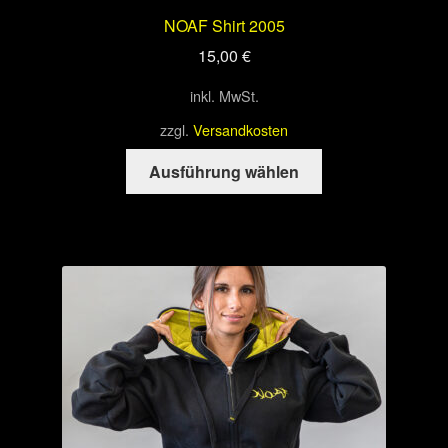
NOAF Shirt 2005
15,00
€
inkl. MwSt.
zzgl.
Versandkosten
Dieses
Ausführung wählen
Produkt
weist
mehrere
Varianten
auf.
Die
Optionen
können
auf
der
Produktseite