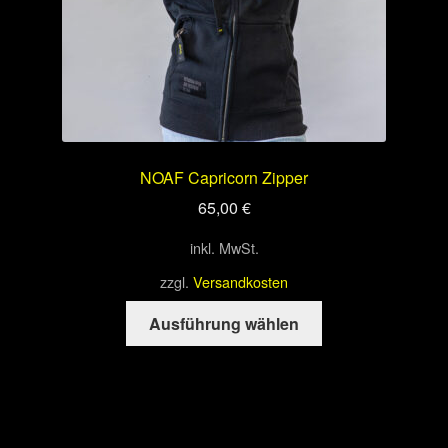
gewählt
werden
NOAF Capricorn Zipper
65,00
€
inkl. MwSt.
zzgl.
Versandkosten
Dieses
Ausführung wählen
Produkt
weist
mehrere
Varianten
auf.