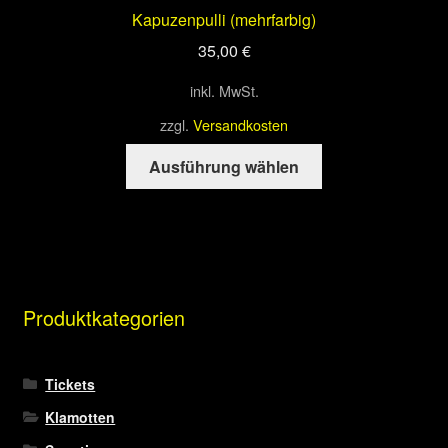
Kapuzenpulli (mehrfarbig)
35,00
€
inkl. MwSt.
zzgl.
Versandkosten
Dieses
Ausführung wählen
Produkt
weist
mehrere
Varianten
auf.
Die
Produktkategorien
Optionen
können
auf
Tickets
der
Klamotten
Produktseite