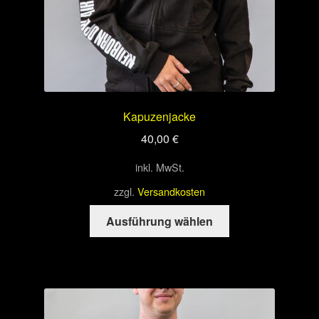
Kapuzenjacke
40,00
€
inkl. MwSt.
zzgl.
Versandkosten
Dieses
Ausführung wählen
Produkt
weist
mehrere
Varianten
auf.