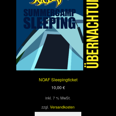
Optionen
können
auf
der
Produktseite
gewählt
werden
NOAF Sleepingticket
10,00
€
inkl. 7 % MwSt.
zzgl.
Versandkosten