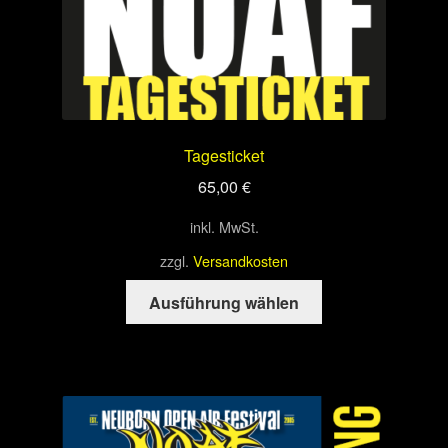
Tagesticket
65,00
€
inkl. MwSt.
zzgl.
Versandkosten
Dieses
Ausführung wählen
Produkt
weist
mehrere
Varianten
auf.
Die