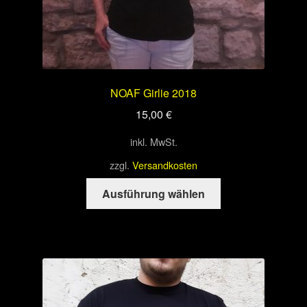
NOAF Girlie 2018
15,00
€
inkl. MwSt.
zzgl.
Versandkosten
Dieses
Ausführung wählen
Produkt
weist
mehrere
Varianten
auf.
Die
Optionen