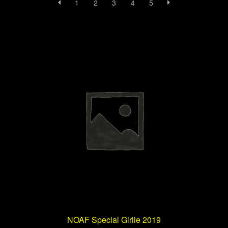
1
2
3
4
5
NOAF Special Girlie 2019