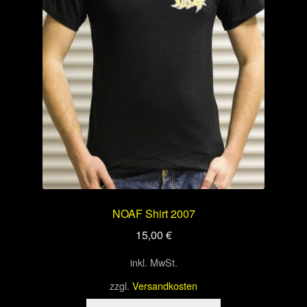
Optionen
können
auf
der
Produktseite
gewählt
werden
NOAF Shirt 2007
15,00
€
inkl. MwSt.
zzgl.
Versandkosten
Dieses