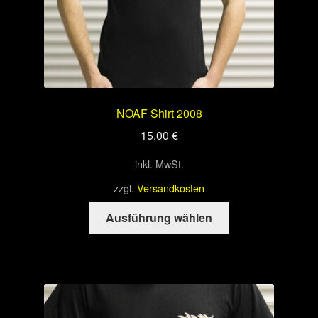
werden
NOAF Shirt 2008
15,00
€
inkl. MwSt.
zzgl.
Versandkosten
Dieses
Ausführung wählen
Produkt
weist
mehrere
Varianten
auf.
Die