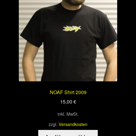
Optionen
können
auf
der
Produktseite
gewählt
werden
NOAF Shirt 2009
15,00
€
inkl. MwSt.
zzgl.
Versandkosten
Dieses