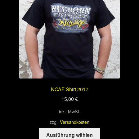
können
auf
der
Produktseite
gewählt
werden
NOAF Shirt 2017
15,00
€
inkl. MwSt.
zzgl.
Versandkosten
Dieses
Ausführung wählen