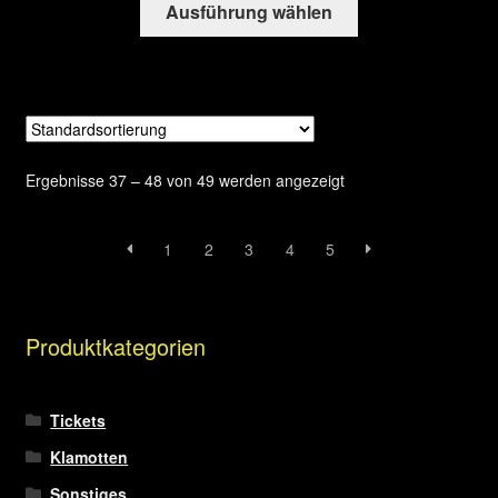
Ausführung wählen
Produkt
weist
mehrere
Varianten
auf.
Die
Ergebnisse 37 – 48 von 49 werden angezeigt
Optionen
können
auf
1
2
3
4
5
der
Produktseite
gewählt
Produktkategorien
werden
Tickets
Klamotten
Sonstiges