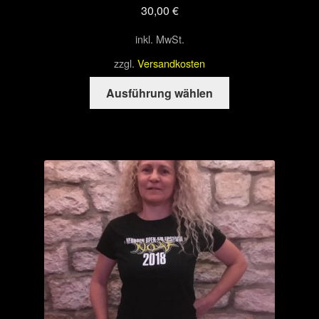
30,00
€
inkl. MwSt.
zzgl.
Versandkosten
Dieses
Ausführung wählen
Produkt
weist
mehrere
Varianten
auf.
Die
Optionen
können
auf
der
Produktseite
gewählt
werden