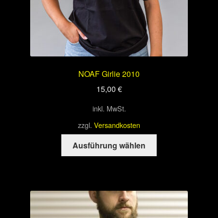
werden
NOAF Girlie 2010
15,00
€
inkl. MwSt.
zzgl.
Versandkosten
Dieses
Ausführung wählen
Produkt
weist
mehrere
Varianten
auf.
Die