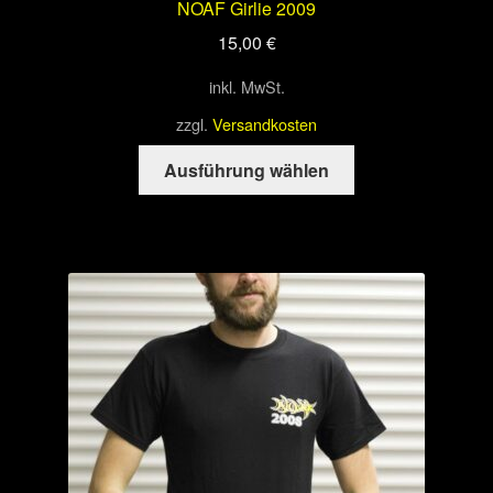
NOAF Girlie 2009
15,00
€
inkl. MwSt.
zzgl.
Versandkosten
Dieses
Ausführung wählen
Produkt
weist
mehrere
Varianten
auf.
Die
Optionen
können
auf
der
Produktseite
gewählt