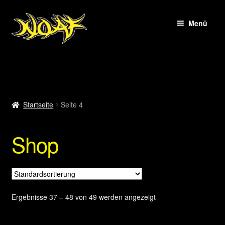
Zur
Zum
Menü
Navigation
Inhalt
springen
springen
Startseite
Shop
Startseite
Seite 4
Kasse
Shop
Warenkorb
Mein Konto
Info
Ergebnisse 37 – 48 von 49 werden angezeigt
Impressum