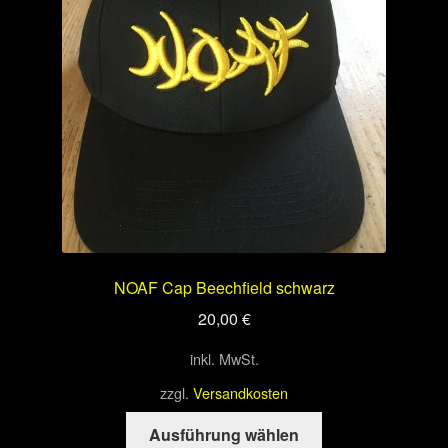
können
auf
der
Produktseite
gewählt
werden
NOAF Cap Beechfield schwarz
20,00
€
inkl. MwSt.
zzgl.
Versandkosten
Dieses
Ausführung wählen