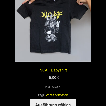
Optionen
können
auf
der
Produktseite
gewählt
werden
NOAF Babyshirt
15,00
€
inkl. MwSt.
zzgl.
Versandkosten
Dieses
Ausführung wählen