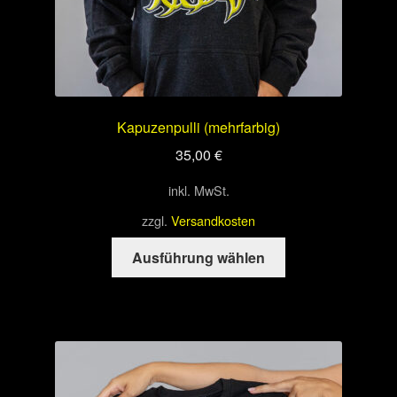
werden
Kapuzenpulli (mehrfarbig)
35,00
€
inkl. MwSt.
zzgl.
Versandkosten
Dieses
Ausführung wählen
Produkt
weist
mehrere
Varianten
auf.
Die