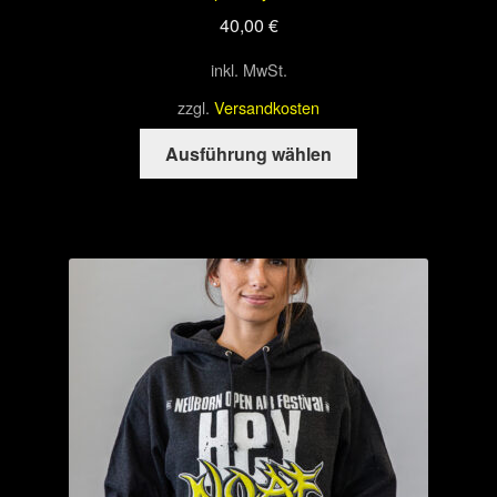
40,00
€
inkl. MwSt.
zzgl.
Versandkosten
Dieses
Ausführung wählen
Produkt
weist
mehrere
Varianten
auf.
Die
Optionen
können
auf
der
Produktseite
gewählt