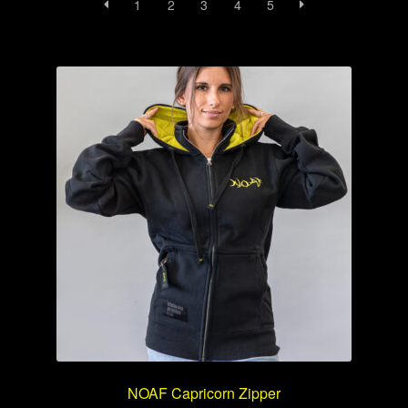
1
2
3
4
5
NOAF Capricorn Zipper