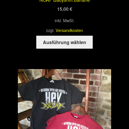
15,00
€
inkl. MwSt.
zzgl.
Versandkosten
Dieses
Ausführung wählen
Produkt
weist
mehrere
Varianten
auf.
Die
Optionen
können
auf
der
Produktseite
gewählt