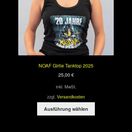
der
Produktseite
gewählt
werden
NOAF Girlie Tanktop 2025
25,00
€
inkl. MwSt.
zzgl.
Versandkosten
Dieses
Ausführung wählen
Produkt
weist
mehrere