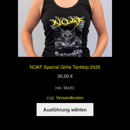
der
Produktseite
gewählt
werden
NOAF Special Girlie Tanktop 2025
30,00
€
inkl. MwSt.
zzgl.
Versandkosten
Dieses
Ausführung wählen
Produkt
weist
mehrere