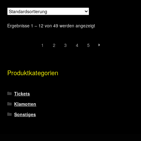
Varianten
auf.
Die
Ergebnisse 1 – 12 von 49 werden angezeigt
Optionen
können
auf
1
2
3
4
5
der
Produktseite
gewählt
Produktkategorien
werden
Tickets
Klamotten
Sonstiges