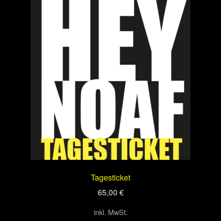
Tagesticket
65,00
€
inkl. MwSt.