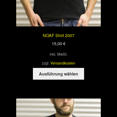
NOAF Shirt 2007
15,00
€
inkl. MwSt.
zzgl.
Versandkosten
Dieses
Ausführung wählen
Produkt
weist
mehrere
Varianten
auf.
Die
Optionen