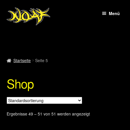
Zur
Zum
Menü
Navigation
Inhalt
springen
springen
Startseite
Shop
Startseite
Seite 5
Kasse
Shop
Warenkorb
Mein Konto
Info
Ergebnisse 49 – 51 von 51 werden angezeigt
Impressum