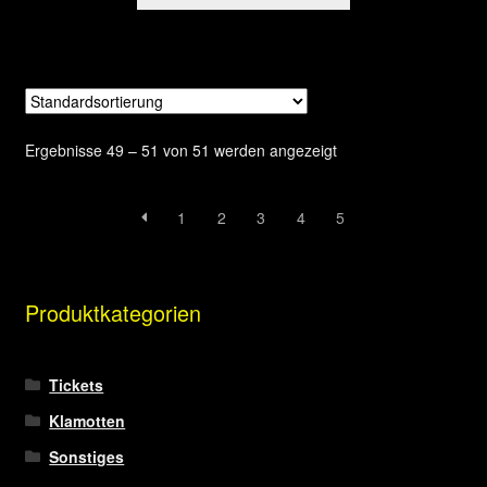
Produkt
weist
mehrere
Varianten
auf.
Die
Ergebnisse 49 – 51 von 51 werden angezeigt
Optionen
können
auf
1
2
3
4
5
der
Produktseite
gewählt
Produktkategorien
werden
Tickets
Klamotten
Sonstiges