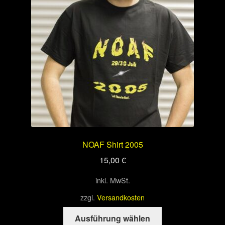
können
auf
der
Produktseite
gewählt
werden
NOAF Shirt 2005
15,00
€
inkl. MwSt.
zzgl.
Versandkosten
Dieses
Ausführung wählen